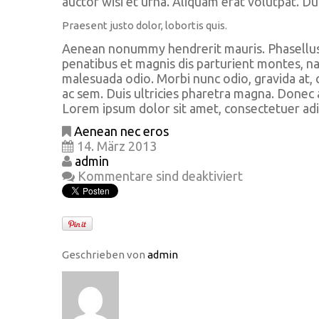
auctor wisi et urna. Aliquam erat volutpat. Dui
Praesent justo dolor, lobortis quis.
Aenean nonummy hendrerit mauris. Phasellus p
penatibus et magnis dis parturient montes, nas
malesuada odio. Morbi nunc odio, gravida at, c
ac sem. Duis ultricies pharetra magna. Donec
Lorem ipsum dolor sit amet, consectetuer adip
Aenean nec eros
14. März 2013
admin
Kommentare sind deaktiviert
Geschrieben von
admin