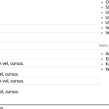
O
S
U
U
U
V
V
Meta
A
E
K
W
l, cursus.
l, cursus.
ng