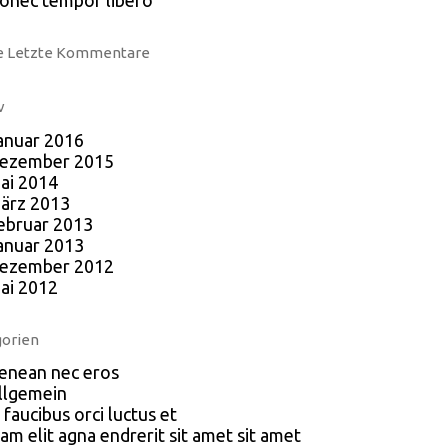
onec tempor libero
e Letzte Kommentare
v
anuar 2016
ezember 2015
ai 2014
ärz 2013
ebruar 2013
anuar 2013
ezember 2012
ai 2012
orien
enean nec eros
llgemein
 faucibus orci luctus et
am elit agna endrerit sit amet sit amet