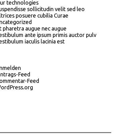
ur technologies
uspendisse sollicitudin velit sed leo
ltrices posuere cubilia Curae
ncategorized
t pharetra augue nec augue
estibulum ante ipsum primis auctor pulv
estibulum iaculis lacinia est
nmelden
intrags-Feed
ommentar-Feed
ordPress.org