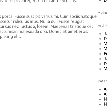
D
s ac turpis. Integer rutrum ante eu lacus.
Mein
orta. Fusce suscipit varius mi. Cum sociis natoque
cetur ridiculus mus. Nulla dui. Fusce feugiat
Archi
ursus nec, luctus a, lorem. Maecenas tristique orci
 accumsan malesuada orci. Donec sit amet eros.
J
iscing elit.
D
M
M
F
J
D
M
Kateg
A
A
N
N